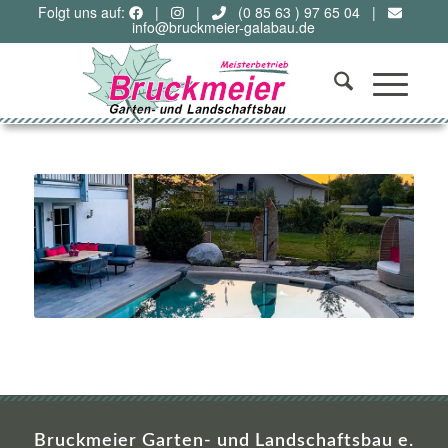
Folgt uns auf:
|
|
(0 85 63 ) 97 65 04
|
info@bruckmeier-galabau.de
Bruckmeier Garten- und Landschaftsbau e.