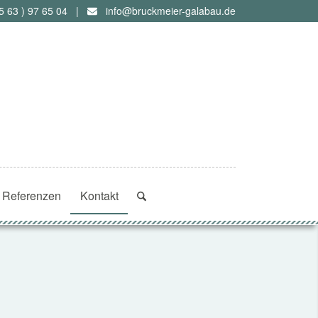
5 63 ) 97 65 04
|
info@bruckmeier-galabau.de
Referenzen
Kontakt