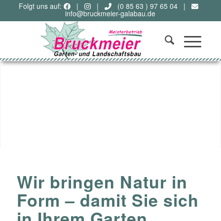
Folgt uns auf:
|
|
(0 85 63 ) 97 65 04
|
info@bruckmeier-galabau.de
Wir bringen Natur in
Form – damit Sie sich
in Ihrem Garten