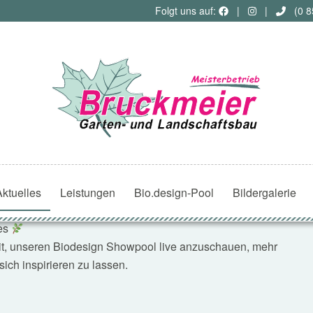
Folgt uns auf:
|
|
(0 8
Aktuelles
Leistungen
Bio.design-Pool
Bildergalerie
ses
it, unseren Biodesign Showpool live anzuschauen, mehr
ich inspirieren zu lassen.