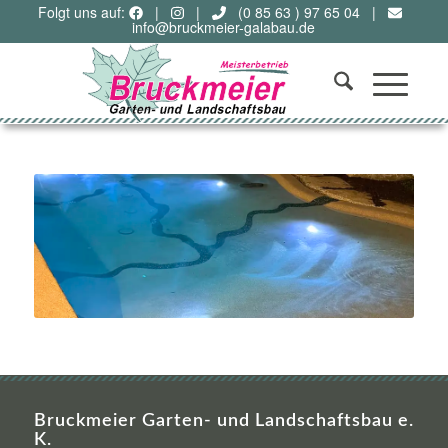
Folgt uns auf:
|
|
(0 85 63 ) 97 65 04
|
info@bruckmeier-galabau.de
Bruckmeier Garten- und Landschaftsbau e.
K.